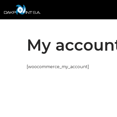
Skip
to
content
My accoun
[woocommerce_my_account]